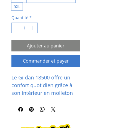
5XL
Quantité
*
Ajouter au panier
Commander et payer
Le Gildan 18500 offre un 
confort quotidien grâce à 
son intérieur en molleton 
doux et sa coupe classique 
et résistante.  Son tissu 
chaud de poids moyen en 
fait un choix fiable pour les 