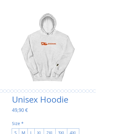
Unisex Hoodie
Prix
49,90 €
Size
*
S
M
L
XL
2XL
3XL
4XL