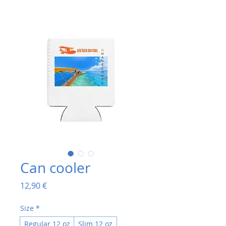
Can cooler
Prix
12,90 €
Size
*
Regular 12 oz
Slim 12 oz