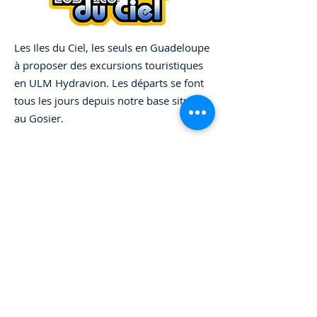
hands warm. 

• Made from neoprene 

Les Iles du Ciel, les seuls en Guadeloupe
• Waterproof

à proposer des excursions touristiques
en ULM Hydravion. Les départs se font
• Dual-size customization

tous les jours depuis notre base située
• Ribbed seams

au Gosier.
• Regular 5″ × 4″ (12 × 10 
cm), or slim 6.5″ × 3.2″ (17 × 
8 cm)

Menu
• Spot clean as needed

• Blank product sourced 
from China and printed in 
the US

Termes et Conditions
This product is made on 
Mentions légales
demand. No minimums.
Politique de confidentialité