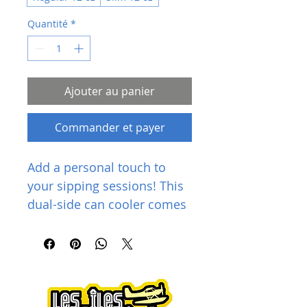
Quantité
*
Ajouter au panier
Commander et payer
Add a personal touch to 
your sipping sessions! This 
dual-side can cooler comes 
in two sizes to fit your 
regular and slim cans. 
Crafted from high-grade 
synthetic rubber, it keeps 
your drinks cool and your 